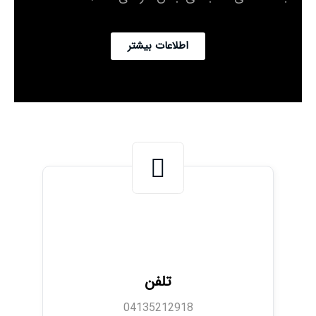
اطلاعات بیشتر
تلفن
04135212918